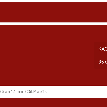
KAC
35 
35 cm 1,1 mm .325LP chaîne