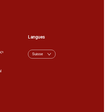
Langues
K
n
Suisse
l