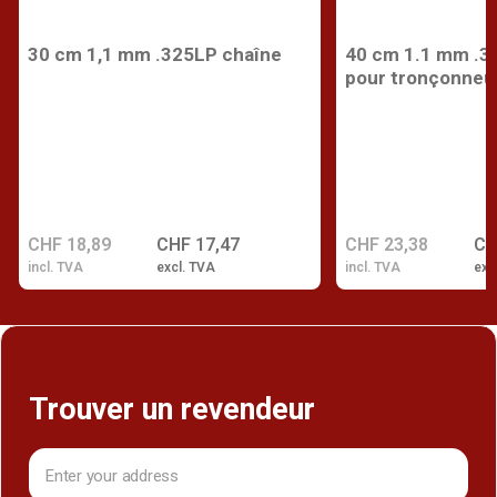
30 cm 1,1 mm .325LP chaîne
40 cm 1.1 mm .3
pour tronçonneu
CHF 18,89
CHF 17,47
CHF 23,38
CH
incl. TVA
excl. TVA
incl. TVA
exc
Trouver un revendeur