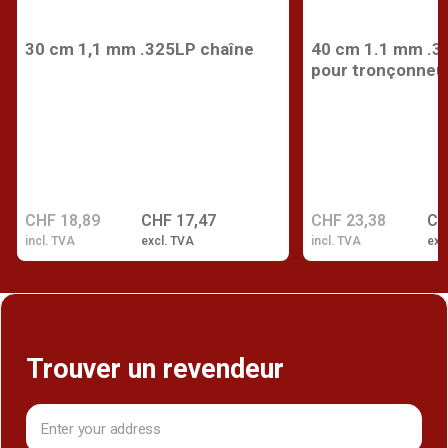
30 cm 1,1 mm .325LP chaîne
40 cm 1.1 mm .3
pour tronçonneu
CHF 18,89
CHF 17,47
CHF 23,38
CH
incl. TVA
excl. TVA
incl. TVA
exc
Trouver un revendeur