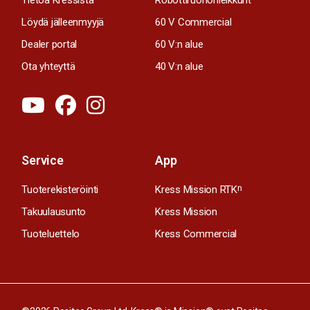
Löydä jälleenmyyjä
60 V Commercial
Dealer portal
60 V:n alue
Ota yhteyttä
40 V:n alue
Service
App
Tuoterekisteröinti
Kress Mission RTK
n
Takuulausunto
Kress Mission
Tuoteluettelo
Kress Commercial