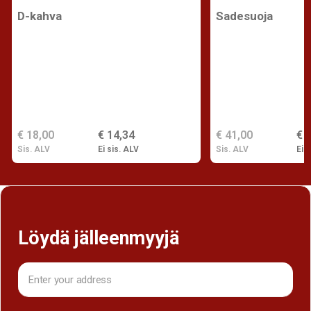
D-kahva
Sadesuoja
€ 18,00
€ 14,34
€ 41,00
€ 
Sis. ALV
Ei sis. ALV
Sis. ALV
Ei s
Löydä jälleenmyyjä