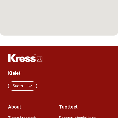
Kielet
Suomi
About
Tuotteet
Tietoa Kressistä
Robottiruohonleikkurit