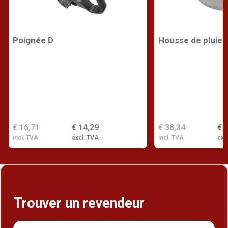
Poignée D
Housse de pluie
€ 16,71
€ 14,29
€ 38,34
€ 
incl. TVA
excl. TVA
incl. TVA
exc
Trouver un revendeur