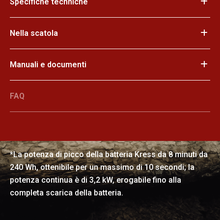
Specifiche techniche
Nella scatola
Potenza pazzesca
Manuali e documenti
La composizione chimica delle batterie CyberPack da 8
minuti di Kress consente di fornire una potenza di
FAQ
picco fino a 6,5 kW al motore brushless dei vostri
attrezzi. Affrontate con facilità ed efficienza i più
impegnativi lavori di giardinaggio di tipo commerciale.
*La potenza di picco della batteria Kress da 8 minuti da
240 Wh, ottenibile per un massimo di 10 secondi; la
potenza continua è di 3,2 kW, erogabile fino alla
completa scarica della batteria.