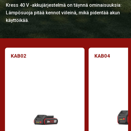
Kress 40 V -akkujärjestelmä on täynnä ominaisuuksia:
Lämpösuoja pitää kennot viileinä, mikä pidentää akun
käyttöikää.
KAB02
KAB04