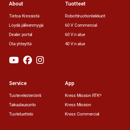
About
Tuotteet
Tietoa Kressistä
Robottiruohonleikkurit
Löydä jälleenmyyjä
60 V Commercial
Dealer portal
60 V:n alue
Ota yhteyttä
40 V:n alue
Service
App
Tuoterekisteröinti
Kress Mission RTK
n
Takuulausunto
Kress Mission
Tuoteluettelo
Kress Commercial