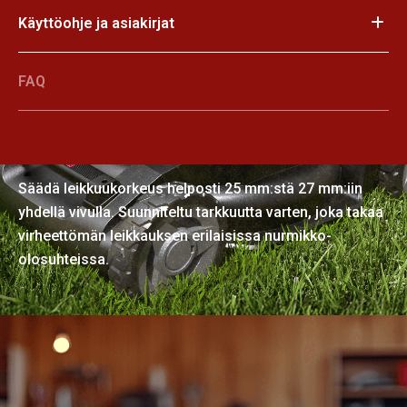
Käyttöohje ja asiakirjat
FAQ
Yksitasoinen korkeussäätö
Säädä leikkuukorkeus helposti 25 mm:stä 27 mm:iin
yhdellä vivulla. Suunniteltu tarkkuutta varten, joka takaa
virheettömän leikkauksen erilaisissa nurmikko-
olosuhteissa.