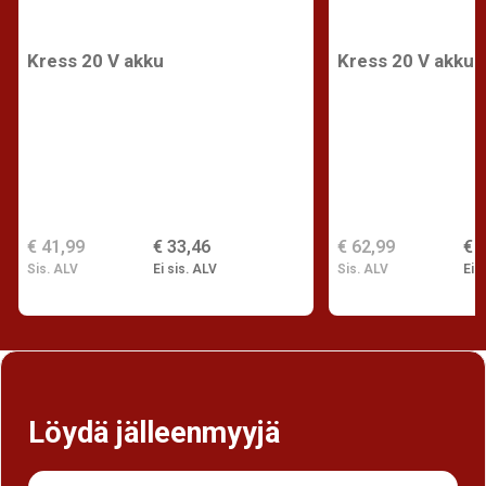
Kress 20 V akku
Kress 20 V akku
€ 41,99
€ 33,46
€ 62,99
€ 
Sis. ALV
Ei sis. ALV
Sis. ALV
Ei s
Löydä jälleenmyyjä