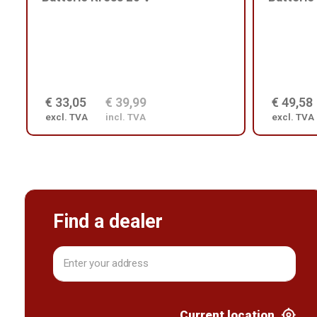
€ 33,05
€ 39,99
€ 49,58
excl. TVA
incl. TVA
excl. TVA
Find a dealer
Current location