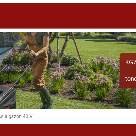
KG7
ton
e à gazon 40 V