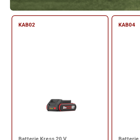
KAB02
KAB04
Batterie Kress 20 V
Batterie