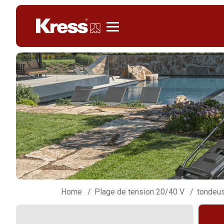
Kress
Home
Plage de tension 20/40 V
tondeus