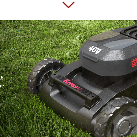
25
ue