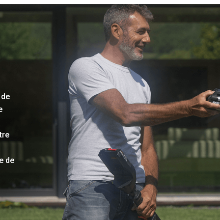
 de
e
tre
ie de