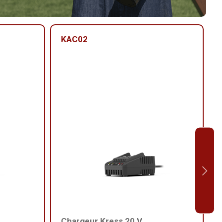
KAC02
Chargeur Kress 20 V