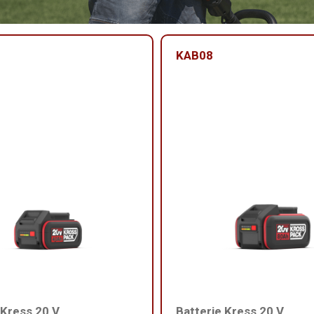
KAB08
 Kress 20 V
Batterie Kress 20 V