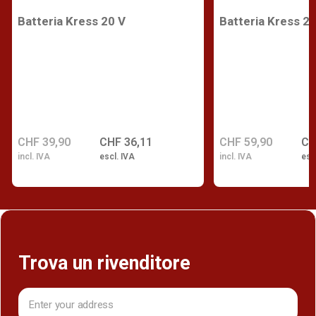
Batteria Kress 20 V
Batteria Kress 20
CHF 39,90
CHF 36,11
CHF 59,90
CH
incl. IVA
escl. IVA
incl. IVA
esc
Trova un rivenditore