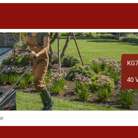
KG7
40 
er