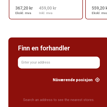
367,20 kr
459,00 kr
559,20 
Ekskl. mva
Inkl. mva
Ekskl. mv
Finn en forhandler
Nåværende posisjon
Search an address to see the nearest stores.