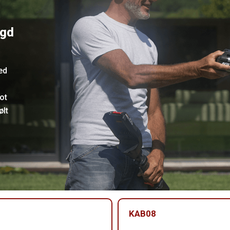
ygd
ed
ot
ølt
KAB08