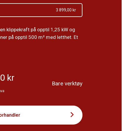
3 899,00 kr
en klippekraft på opptil 1,25 kW og
ner på opptil 500 m² med letthet. Et
0 kr
Bare verktøy
mva
forhandler