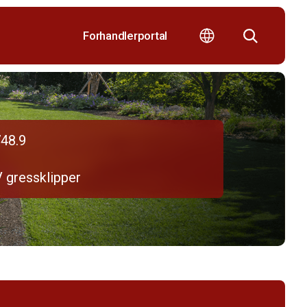
Forhandlerportal
48.9
V gressklipper