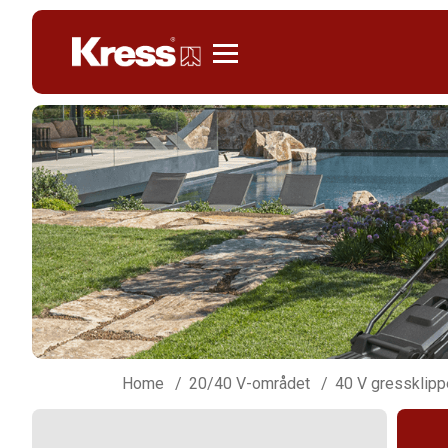
Kress
Home
20/40 V-området
40 V gressklipp