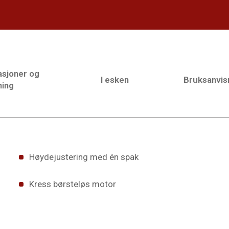
asjoner og
I esken
Bruksanvis
ning
Høydejustering med én spak
Kress børsteløs motor