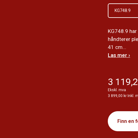
KG748.9
KG748.9 har 
håndterer ple
41 cm...
Las mer ›
3 119,2
Ekskl. mva
3 899,00 kr Inkl. 
Finn en 