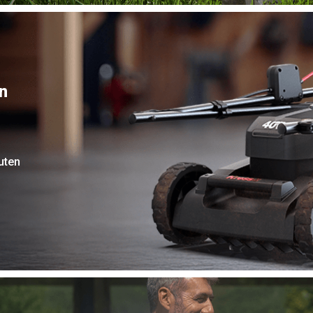
n
n
uten