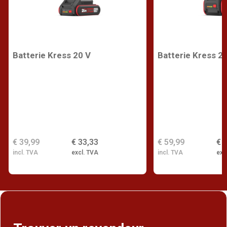
Batterie Kress 20 V
Batterie Kress 2
€ 39,99
€ 33,33
€ 59,99
€ 
incl. TVA
excl. TVA
incl. TVA
exc