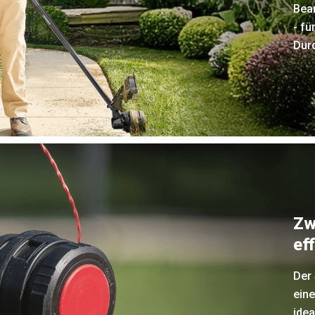
Bea
- fü
Dur
Zw
ef
Der 
eine
ide