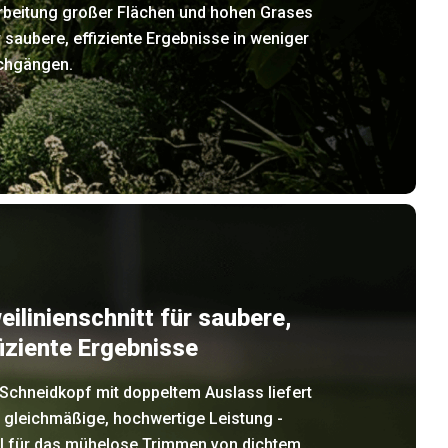
rbeitung großer Flächen und hohen Grases
r saubere, effiziente Ergebnisse in weniger
chgängen.
eilinienschnitt für saubere,
fiziente Ergebnisse
Schneidkopf mit doppeltem Auslass liefert
 gleichmäßige, hochwertige Leistung -
al für das mühelose Trimmen von dichtem