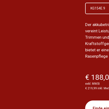
KG154E.9
Der akkubetr
vereint Leis
Trimmen und
Kraftstoffg
bietet er ein
Rasenpflege 
€ 188,
exkl. MWSt
€ 219,99 inkl. Mw
Finde ei