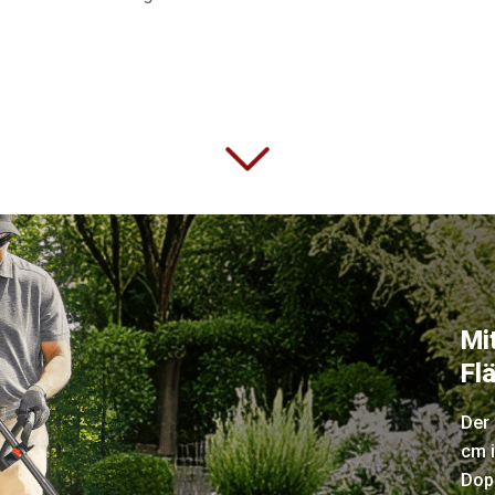
Mi
Fl
Der
cm 
Dopp