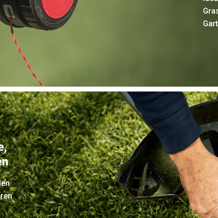
Gra
Gar
e,
en
den
eren