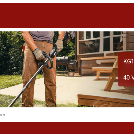
KG1
40 
mer