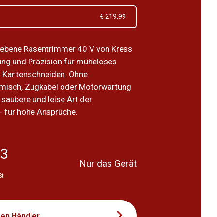
€ 219,99
iebene Rasentrimmer 40 V von Kress
tung und Präzision für müheloses
 Kantenschneiden. Ohne
emisch, Zugkabel oder Motorwartung
e saubere und leise Art der
- für hohe Ansprüche.
03
Nur das Gerät
St
nen Händler