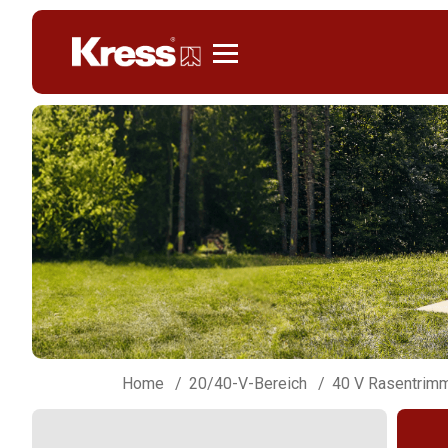
Kress
Home
20/40-V-Bereich
40 V Rasentrim