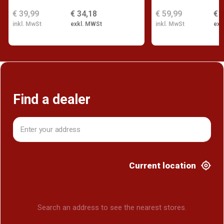
€ 39,99
€ 34,18
€ 59,99
€ 
inkl. MwSt
exkl. MWSt
inkl. MwSt
exk
Find a dealer
Current location
Search an address to see the nearest stores.