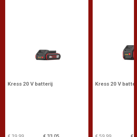
Kress 20 V batterij
Kress 20 V batter
€ 39,99
€ 33,05
€ 59,99
€ 