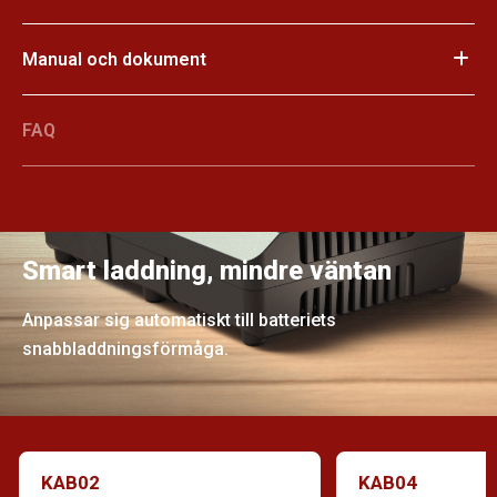
Manual och dokument
FAQ
Smart laddning, mindre väntan
Anpassar sig automatiskt till batteriets
snabbladdningsförmåga.
KAB02
KAB04