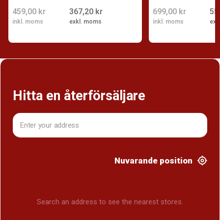
459,00 kr
367,20 kr
699,00 kr
55
inkl. moms
exkl. moms
inkl. moms
exk
Hitta en återförsäljare
Nuvarande position
Search an address to see the nearest stores.