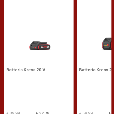
Batteria Kress 20 V
Batteria Kress 20
€ 39,99
€ 32,78
€ 59,99
€ 