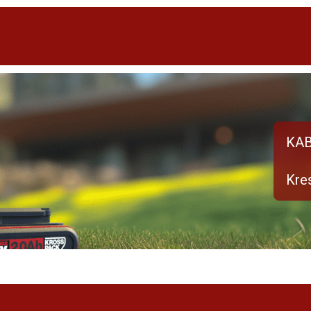
KA
Kre