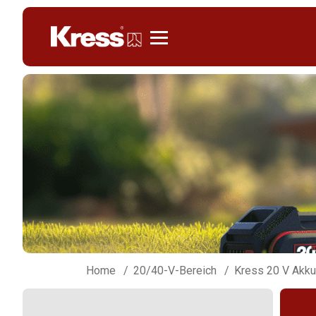
Kress
Home
20/40-V-Bereich
Kress 20 V Akku