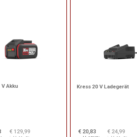
 V Akku
Kress 20 V Ladegerät
3
€ 129,99
€ 20,83
€ 24,99