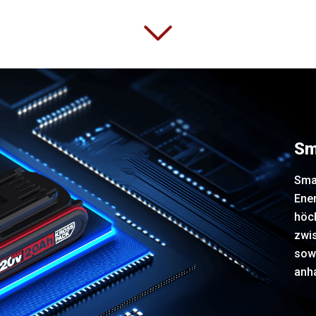
Sm
Sma
Ener
höc
zwi
sowi
anha