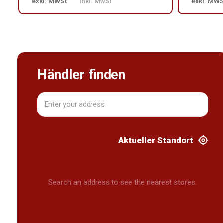
exkl. MWSt
inkl. MwSt
exkl. MWS
Händler finden
Aktueller Standort
Search an address to see the nearest stores.