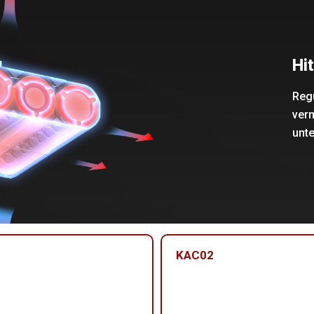
Hi
Regu
verm
unt
KAC02