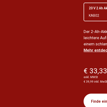
20 V 2 Ah A
KAB02
Der 2-Ah-Akk
leichtere Auf
einem schlan
Mehr entdec
€ 33,3
exkl. MWSt
€ 39,99 inkl. MwS
Finde ei