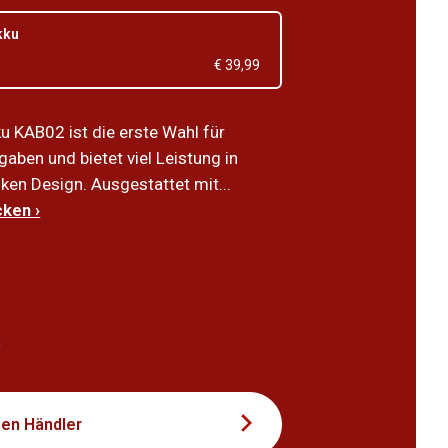
kku
€ 39,99
u KAB02 ist die erste Wahl für
gaben und bietet viel Leistung in
ken Design. Ausgestattet mit...
ken ›
3
t
nen Händler