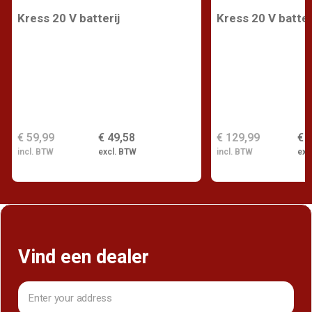
Kress 20 V batterij
Kress 20 V batter
€ 59,99
€ 49,58
€ 129,99
€ 
incl. BTW
excl. BTW
incl. BTW
exc
Vind een dealer