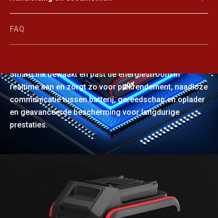
FAQ
SmartLink
SmartLink bewaakt en past de energiestroom in
realtime aan en zorgt zo voor piekrendement, naadloze
communicatie tussen batterij, gereedschap en oplader
en geavanceerde bescherming voor langdurige
prestaties.