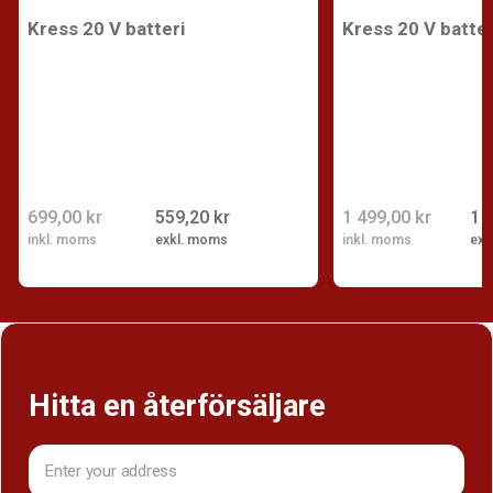
Kress 20 V batteri
Kress 20 V batter
699,00 kr
559,20 kr
1 499,00 kr
1 
inkl. moms
exkl. moms
inkl. moms
exk
Hitta en återförsäljare