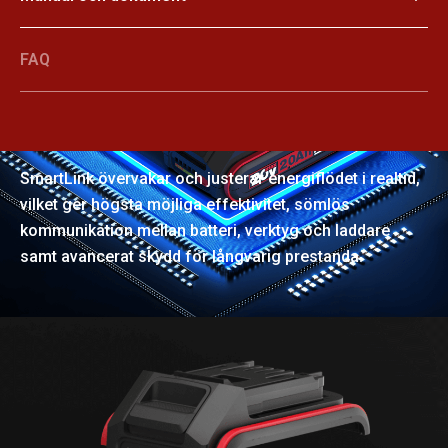
FAQ
SmartLink
SmartLink övervakar och justerar energiflödet i realtid,
vilket ger högsta möjliga effektivitet, sömlös
kommunikation mellan batteri, verktyg och laddare
samt avancerat skydd för långvarig prestanda.