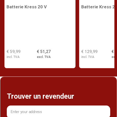
Batterie Kress 20 V
Batterie Kress 2
€ 59,99
€ 51,27
€ 129,99
€ 
incl. TVA
excl. TVA
incl. TVA
exc
Trouver un revendeur