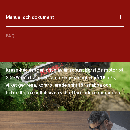
Manual och dokument
FAQ
Kraftfull prestanda, jämna resultat
Kress-kedjesågen drivs av en robust borstlös motor på
2,5 kW och håller en jämn kedjehastighet på 18 m/s,
vilket ger rena, kontrollerade snitt för snabba och
tillförlitliga resultat, även vid tuffare jobb i trädgården.