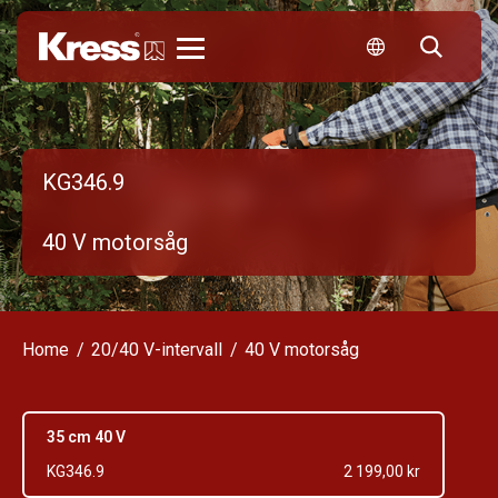
Kress
KG346.9
40 V motorsåg
Home
20/40 V-intervall
40 V motorsåg
35 cm 40 V
KG346.9
2 199,00 kr