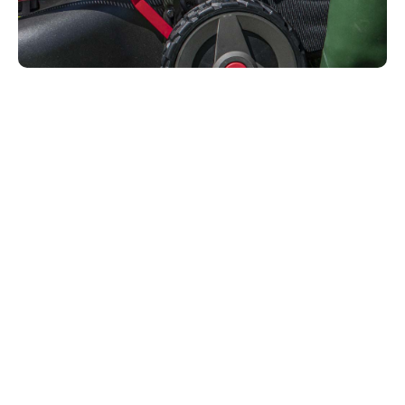
Tillgodose gräsets behov
För att gräsklippare ska fungera måste det gå att
justera klipphöjden Om gräset är högt är det bättre
att klippa ner det lite i taget i stället för allt på en
gång. Om en stor del av löven avlägsnas kommer
gräset att prioritera tillväxten av löv, vilket gör att
rötter slutar växa. Klipphöjden bör höjas under
sommaren: längre blad betyder djupare rötter, vilket
behövs för att suga ut fukt från jorden. Längre gräs
skyddar också jorden på ett bättre sätt, vilket
minskar avdunstningen. En bra gräsklippare bör gå