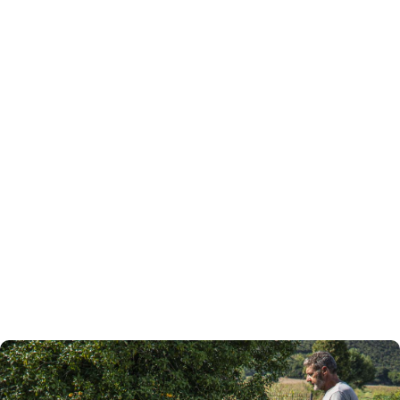
All energi du behöver
Kress batterier kan lagra tillräckligt mycket energi
för att klippa 2 000 kvadratmeter gräs. Med två
batterier kan trädgårdsmästare jobba hela dagen
utan avbrott. Tack vare den supersnabba laddaren
laddas urladdade batterier upp fortare än det tar för
batteriet som används att laddas ur. Man byter
batteri snabbare än det tar att fylla gräsklipparens
tank.