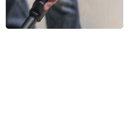
Handdriven eller självgående?
Handgräsklippare drivs med svett. Självgående
gräsklippare driver sig själva. Handgräsklippare är
bra för små och platta gräsmattor. Självgående
gräsklippare gör livet lättare när det gäller stora
gräsmattor och är oumbärliga när man ska klippa i
backar. Fram- eller bakhjulsdrift? Framhjulsdrift
passar platta och komplexa gräsmattor med många
hinder: genom att trycka på handtaget minskas
friktionen så att det blir lättare att styra. Bakhjulsdrift