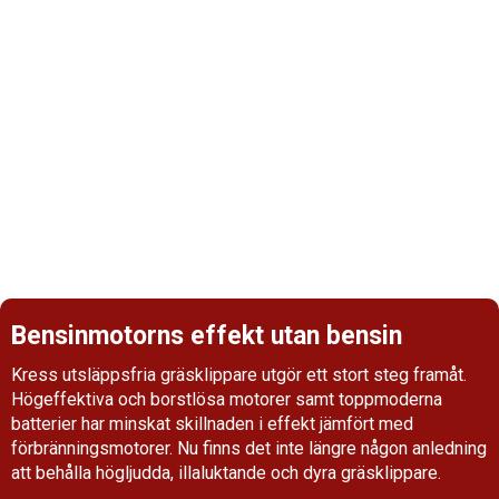
Så väljer man rätt gräsklippare
Även om alla gräsmattor ser olika ut är tumregeln att
ju större gräsmatta, desto större gräsklippare
behöver man. En kniv med stor diameter gör att
jobbet blir klart fortare när det gäller stora
gräsmattor, men har sämre manövrerbarhet på små
ytor.
Bensinmotorns effekt utan bensin
Kress utsläppsfria gräsklippare utgör ett stort steg framåt.
Högeffektiva och borstlösa motorer samt toppmoderna
batterier har minskat skillnaden i effekt jämfört med
förbränningsmotorer. Nu finns det inte längre någon anledning
att behålla högljudda, illaluktande och dyra gräsklippare.