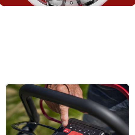
Kontroll inom räckhåll
Alla huvudkontroller är praktiskt grupperade på en
enda panel vid fingertopparna. Alla elektriska kablar
sitter inuti handtaget för att förhindra olyckor.