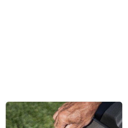
Så hanterar man klippta grässtrån
Det handlar inte om personliga preferenser.
Mulching är användbart för att få kväverika grässtrån
att återvända till jorden, men bör endast användas
som snabbåtgärd. När gräset har växt är det bättre
att lägga grässtråna i påsar. Gräsklippare som
skickar ut gräset på sidan är perfekt för att klippa
icke-konstgräs med högt ogräs. Den bästa
gräsklipparen är den som ger dig det valet.