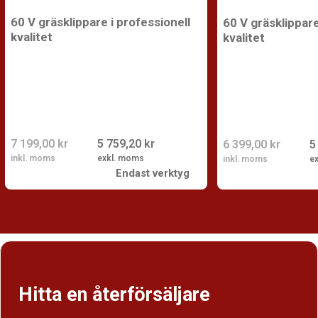
60 V gräsklippare i professionell
60 V gräsklippare
kvalitet
kvalitet
7 199,00 kr
5 759,20 kr
6 399,00 kr
5
inkl. moms
exkl. moms
inkl. moms
e
Endast verktyg
Hitta en återförsäljare