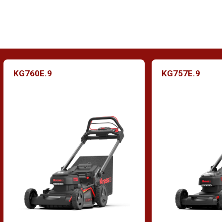
att justera med många olika höjdinställningar.
KG760E.9
KG757E.9