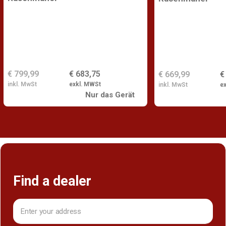
€ 799,99
€ 683,75
€ 669,99
€
inkl. MwSt
exkl. MWSt
inkl. MwSt
e
Nur das Gerät
Find a dealer