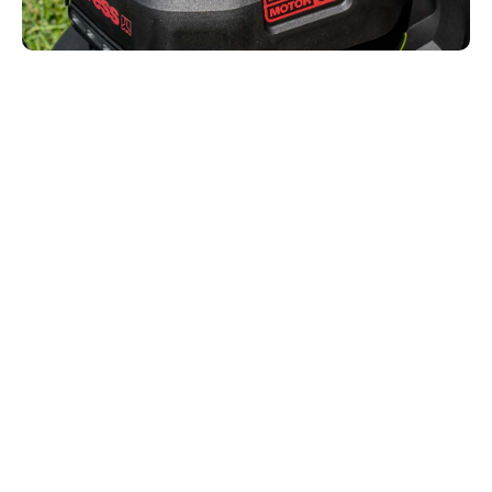
Die nötige Energie, die Sie
brauchen
Kress-Akkus können genug Energie speichern, um
zweitausend Quadratmeter Rasen zu mähen. Mit
zwei Akkus können professionelle
Landschaftspfleger den ganzen Tag lang arbeiten,
ohne Ausfallzeiten. Dank des superschnellen
Ladegeräts lädt sich der leere Akku schneller auf,
als der verwendete Akku leer ist. Das Auswechseln
eines Akkus geht schneller als das Auffüllen eines
Rasenmähertanks.