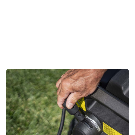
Es kommt nicht auf die persönlichen Vorlieben an.
Mulchen ist nützlich, um stickstoffreiche, weiche
Grasspitzen in den Boden zu bringen, sollte aber nur
bei kurzem Rasenschnitt durchgeführt werden. Bei
längerem Gras ist es besser, den Rasenschnitt zu
sammeln. Der Seitenauswurf ist ideal zum Mähen
von Flächen mit hohem Unkraut. Der beste
Rasenmäher ist der, bei dem Sie die Wahl haben.