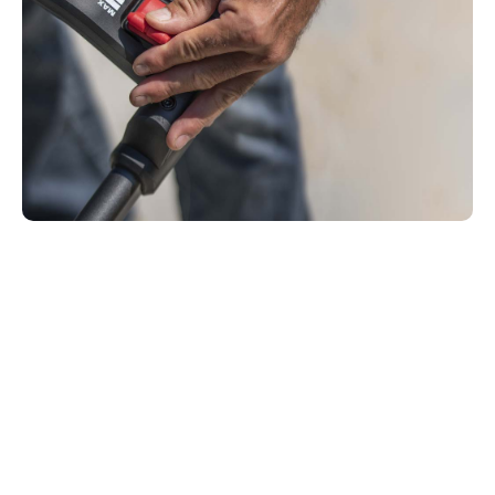
Handrasenmäher oder
Selbstfahrer?
Handrasenmäher werden durch Schweiß
angetrieben. Selbstfahrende Rasenmäher schieben
sich selbst. Handrasenmäher sind ideal für kleine