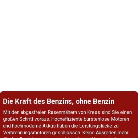
So wählen Sie den richtigen
Rasenmäher
Jede Grünanlage ist anders, aber als allgemeine
Faustregel gilt: Je größer der Rasen, desto größer
sollte der Mäher sein. Eine Klinge mit großem
Durchmesser erledigt die Arbeit auf großen
Rasenflächen schneller, lässt sich aber auf kleinen
Flächen schlechter handhaben.
Die Kraft des Benzins, ohne Benzin
Mit den abgasfreien Rasenmähern von Kress sind Sie einen
großen Schritt voraus. Hocheffiziente bürstenlose Motoren
und hochmoderne Akkus haben die Leistungslücke zu
Verbrennungsmotoren geschlossen. Keine Ausreden mehr