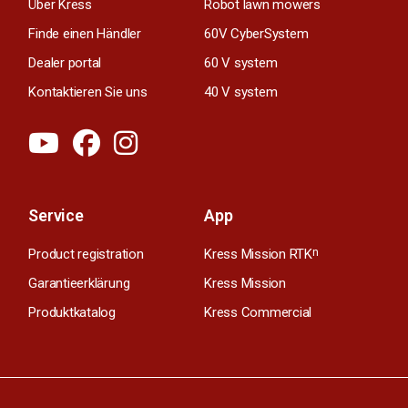
Über Kress
Robot lawn mowers
Finde einen Händler
60V CyberSystem
Dealer portal
60 V system
Kontaktieren Sie uns
40 V system
Service
App
Product registration
Kress Mission RTK
n
Garantieerklärung
Kress Mission
Produktkatalog
Kress Commercial