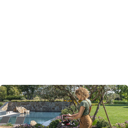
und flache Rasenflächen. Selbstfahrende
Rasenmäher machen Ihnen das Leben auf großen
Rasenflächen leichter und sind unersetzlich, wenn
Sie geneigtes Gelände mähen. Vorder- oder
Hinterradantrieb? Der Vorderradantrieb eignet sich
für flache und anspruchsvolle Rasenflächen mit
vielen Hindernissen, durch Drücken des Griffs wird
die Zugkraft reduziert und das Lenken erleichtert.
Der Hinterradantrieb ist ideal für das Mähen an
Hängen, vor allem, wenn Sie Gras sammeln - die
Last auf der Hinterachse erhöht die Zugkraft.