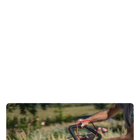
Leistung ist nichts ohne Komfort
Ein Rasenmäher, der mit einer einzigen Ladung bis
zu zweitausend Quadratmeter mähen kann, sollte
einfach zu bedienen sein. Der Kress-Griff ist
ergonomisch geformt und vollständig verstellbar, so
dass er sich dem Körper des Bedieners perfekt
anpasst.