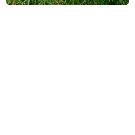
Elektronische Steuerung
Nasses, tiefes und dichtes Gras kann sich leicht
unter dem Mähwerk festsetzen, was dazu führt,
dass der Rasenmäher stockt und klemmt. Bei
Benzinmotoren verschlimmert sich die Situation
durch schlechte Vergaser. Elektromotoren liefern
nicht nur ein höheres Drehmoment über einen
größeren Drehzahlbereich als Verbrennungsmotoren,
sie sind auch von Haus aus für eine elektronische
Steuerung ausgelegt. Die elektronische
Geschwindigkeitsregelung von Kress sorgt dafür,
dass der Rasenmäher nicht ins Stottern gerät.