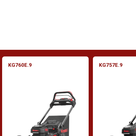
de ondergrond. Langer gras zorgt ook voor meer
schaduw, waardoor de verdamping afneemt. Een
goede maaier moet u gemakkelijk kunnen instellen
op verschillende hoogtes.
KG760E.9
KG757E.9