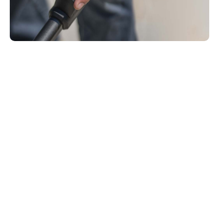
Duwmaaier of zelfrijder?
Duwmaaiers lopen op zweet. Zelfrijdende maaiers
verplaatsen zichzelf. Duwmaaiers zijn geschikt voor
kleine en vlakke gazons. Zelfrijdende maaiers zijn
veeleer geschikt voor grote gazons, en zijn
onmisbaar bij het maaien van hellingen. Voor- of
achterwielaandrijving? Voorwielaandrijving is
geschikt voor vlakke en grillige gazons met veel
obstakels: door de handgreep omlaag te drukken,
wordt de tractie verminderd en kunt u gemakkelijk
sturen. Achterwielaandrijving is ideaal om