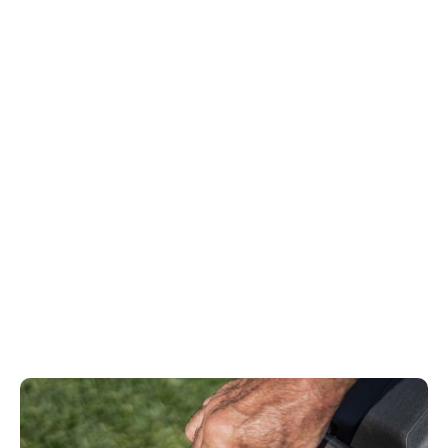
Wat doet u met het maaisel?
Dat komt niet neer op persoonlijke voorkeuren.
Mulchen helpt om stikstofrijke grashalmen terug in
de grond te brengen, maar mag alleen gedaan
worden bij zeer kort gras. Als het gras volgroeid is,
is het beter om het maaisel in zakken te steken. Zij-
uitworp is ideaal voor het maaien van grasvelden
met hoog opgeschoten onkruid. De beste
grasmaaier is er één die u de keuze geeft.