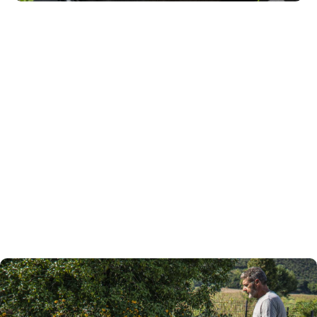
Alle energie die u nodig hebt
De accu’s van Kress bevatten voldoende energie om
tweeduizend vierkante meter gazon te maaien. Met
twee accu’s kunnen professionele hoveniers de hele
dag doorwerken zonder onderbrekingen. Dankzij de
razendsnelle lader wordt de lege acci sneller
opgeladen dan de werkduur van de tweede accu.
Een accu vervangen gaat sneller dan benzine tanken.