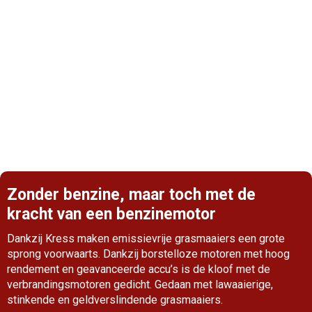
Hoe kiest u de juiste grasmaaier?
Elk landschap is anders, maar de algemene regel
luidt: hoe groter het gazon, hoe groter de grasmaaier
moet zijn. Een maaimes met een grote diameter zal
het werk weliswaar sneller klaren op grote gazons,
maar is minder wendbaar op kleine oppervlakten.
Zonder benzine, maar toch met de
kracht van een benzinemotor
Dankzij Kress maken emissievrije grasmaaiers een grote
sprong voorwaarts. Dankzij borstelloze motoren met hoog
rendement en geavanceerde accu’s is de kloof met de
verbrandingsmotoren gedicht. Gedaan met lawaaierige,
stinkende en geldverslindende grasmaaiers.