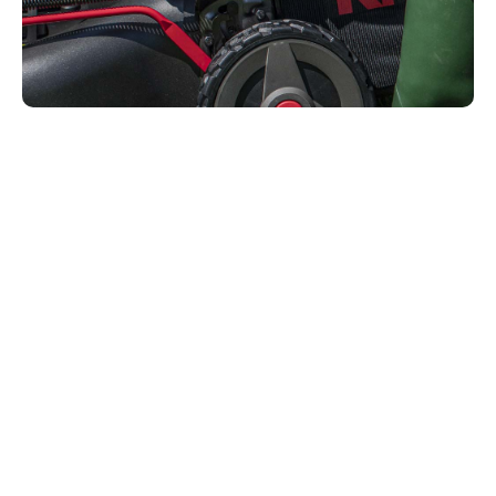
Draag zorg voor uw gras
Voor een gezond gazon moet de hoogte van het
maaidek worden aangepast. Als het gras erg lang is,
dient u het stapsgewijs te maaien, en niet in één
keer. Als een aanzienlijk deel van het blad verwijderd
wordt, zal het gras de bladontwikkeling
vooropstellen en zullen de wortels niet verder
groeien. Het maaidek moet in de zomer worden
verhoogd: langere sprieten betekent diepere
wortels. Die zijn nodig om het vocht op te zuigen uit