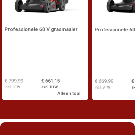
Professionele 60 V grasmaaier
Professionele 6
€ 799,99
€ 661,15
€ 669,99
€
incl. BTW
excl. BTW
incl. BTW
e
Alleen tool