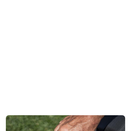
Come gestire lo sfalcio
Non è un questione di opinioni. Lo sfalcio è utile per
restituire al terreno erba ricca di azoto, ma
dev’essere fatta di pezzetti minuscoli. Quando l’erba
è alta, è meglio raccogliere lo sfalcio nella sacca. Lo
scarico laterale è invece ideale per zone ricoperte
da erbacce. Il rasaerba migliore è quello che ti dà la
possibilità di scegliere.