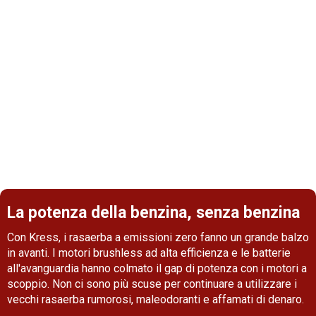
Come scegliere il rasaerba giusto
Ogni giardino è diverso, ma la regola generale è che
più grande è il prato, più grande dovrebbe essere il
rasaerba. Una lama con un grande diametro fa il
lavoro più velocemente nei giardini di grandi
dimensioni, ma è meno maneggevole in spazi
ristretti.
La potenza della benzina, senza benzina
Con Kress, i rasaerba a emissioni zero fanno un grande balzo
in avanti. I motori brushless ad alta efficienza e le batterie
all'avanguardia hanno colmato il gap di potenza con i motori a
scoppio. Non ci sono più scuse per continuare a utilizzare i
vecchi rasaerba rumorosi, maleodoranti e affamati di denaro.