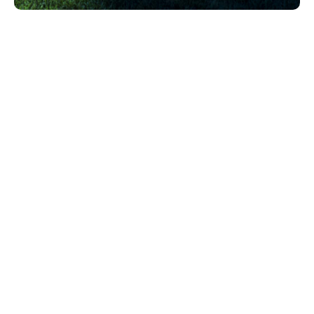
Una ventata di freschezza
Tagliare il prato in una calda giornata estiva non è
piacevole. Ma farsi tentare dalla frescura mattutina
per fare il lavoro sarebbe un errore: lo sfalcio,
impregnato di rugiada, si impacca coprendo la luce
solare e consentendo alle malattie del prato di
diffondersi più facilmente. La buona notizia è che il
momento migliore per tagliare il prato in estate è
dopo il tramonto, perché l’umidità rimane nelle radici
dell’erba e, fatto non secondario, ti evita grandi
sudate. Per farlo devi usare un rasaerba con sistema
di illuminazione potente. Non preoccuparti per i
vicini: i rasaerba a batteria sono molto più silenziosi
di quelli a scoppio.