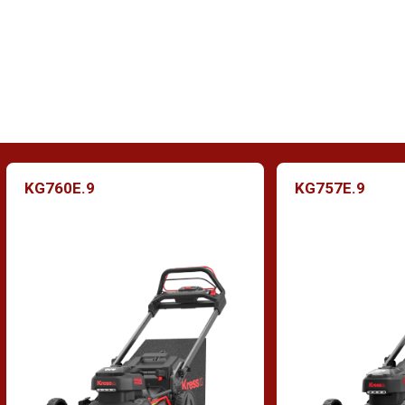
l'evaporazione. Un buon rasaerba dev’essere
regolabile su un'ampia gamma di impostazioni di
altezza.
KG760E.9
KG757E.9