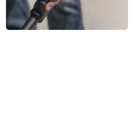
A spinta o semovente?
I rasaerba a spinta sono spinti dal tuo sudore. I
rasaerba semoventi si spingono da soli. Quelli a
spinta sono ideali per prati piccoli e piatti. Quelli
semoventi ti facilitano la vita nei grandi prati e
diventano insostituibili nei tratti in pendenza.
Trazione anteriore o posteriore? La trazione
anteriore è ideale su prati pianeggianti e intricati con
molti ostacoli: premendo la maniglia si riduce la
trazione facilitando le sterzate. Quella posteriore è