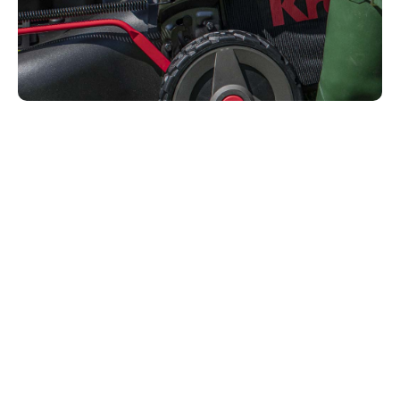
Soddisfa le esigenze dell'erba
Non è una questione estetica: per avere un prato in
salute, bisogna regolare l'altezza di taglio. Quando
l'erba è alta, va accorciata progressivamente: se lo
fai drasticamente in una volta, l'erba tende a
sviluppare solo le foglie e le radici cessano di
crescere. Il taglio va regolato più alto in estate: erba
più alta significa radici più profonde, necessarie ad
assorbire l'umidità dal sottosuolo. Inoltre, l'erba alta
ombreggia meglio il terreno, riducendo