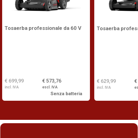
Tosaerba professionale da 60 V
Tosaerba profess
€ 699,99
€ 573,76
€ 629,99
€
incl. IVA
escl. IVA
incl. IVA
es
Senza batteria