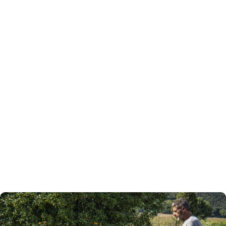
Tutta l’energia che ti serve
Le batterie Kress possono immagazzinare energia
sufficiente a tagliare duemila metri quadrati di prato.
Con due batterie i professionisti possono lavorare
tutto il giorno senza tempi morti. Grazie al
caricabatterie super veloce, la batteria scarica si
ricarica più velocemente di quanto la batteria in uso
si esaurisca. Sostituire la batteria è più veloce che
riempire il serbatoio di benzina.