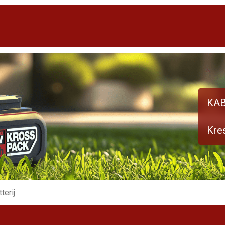
KA
Kres
terij