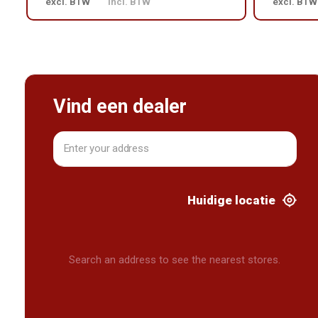
excl. BTW
incl. BTW
excl. BTW
Vind een dealer
Huidige locatie
Search an address to see the nearest stores.