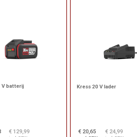
 V batterij
Kress 20 V lader
3
€ 129,99
€ 20,65
€ 24,99