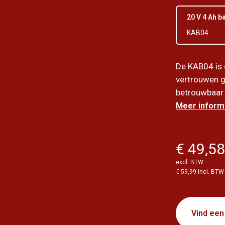
20 V 4 Ah ba
KAB04
De KAB04 is 
vertrouwen g
betrouwbaar 
Meer informa
€ 49,5
excl. BTW
€ 59,99 incl. BTW
Vind een