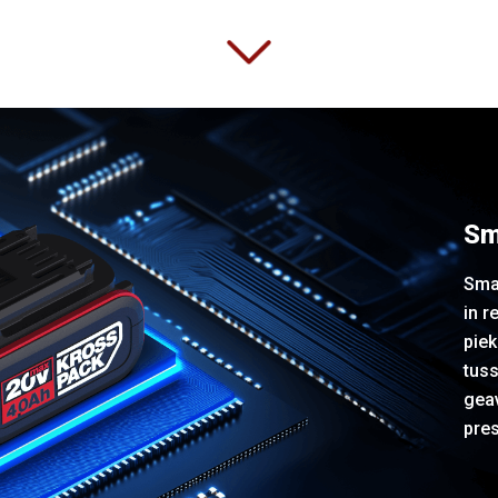
Sm
Sma
in r
pie
tuss
gea
pres