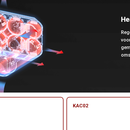
He
Rege
voo
gema
oms
KAC02