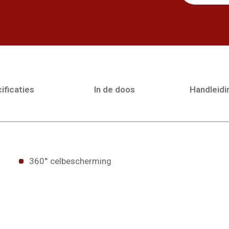
ificaties
In de doos
Handleid
360° celbescherming