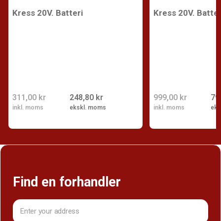
Kress 20V. Batteri
Kress 20V. Batter
311,00 kr
248,80 kr
999,00 kr
79
inkl. moms
ekskl. moms
inkl. moms
eks
Find en forhandler