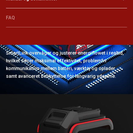
FAQ
SmartLink
SmartLink overvåger og justerer energiflowet i realtid,
hvilket sikrer maksimal effektivitet, problemfri
kommunikation mellem batteri, værktøj og oplader
samt avanceret beskyttelse for langvarig ydeevne.