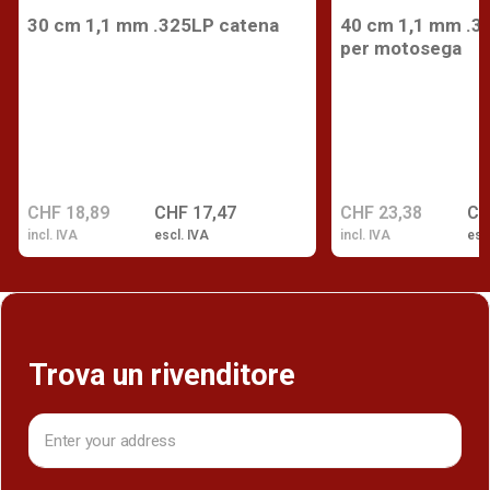
30 cm 1,1 mm .325LP catena
40 cm 1,1 mm .3
per motosega
CHF 18,89
CHF 17,47
CHF 23,38
CH
incl. IVA
escl. IVA
incl. IVA
esc
Trova un rivenditore