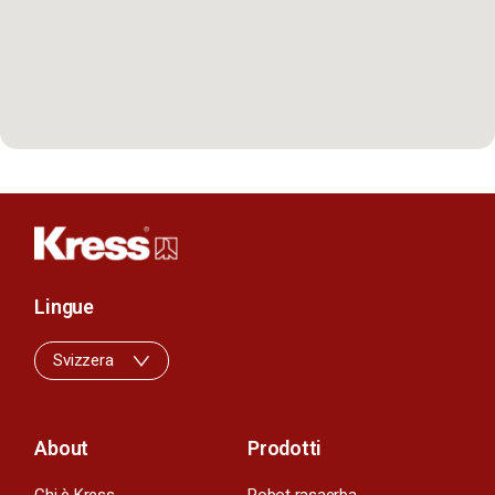
Lingue
Svizzera
About
Prodotti
Chi è Kress
Robot rasaerba