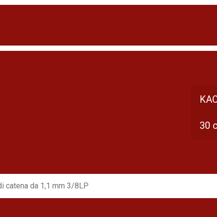
KAC
30 
di catena da 1,1 mm 3/8LP