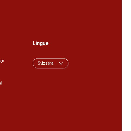
Lingue
K
n
Svizzera
l