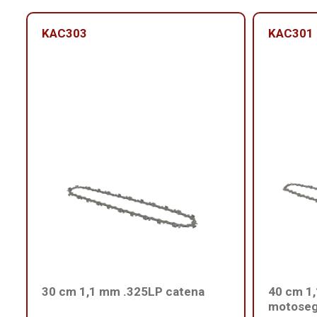
KAC303
KAC301
30 cm 1,1 mm .325LP catena
40 cm 1
motose