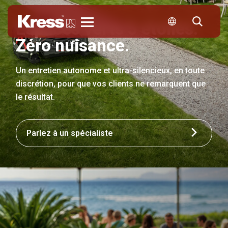
Espaces verts 5 étoiles.
Kress
Zéro nuisance.
Un entretien autonome et ultra-silencieux, en toute
discrétion, pour que vos clients ne remarquent que
le résultat.
Parlez à un spécialiste