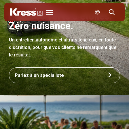
Espaces verts 5 étoiles.
Kress
Zéro nuisance.
Un entretien autonome et ultra-silencieux, en toute
discrétion, pour que vos clients ne remarquent que
le résultat.
Parlez à un spécialiste