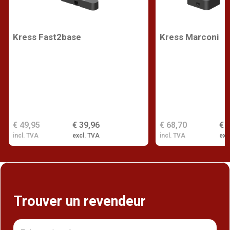
Kress Fast2base
Kress Marconi
€ 49,95
€ 39,96
€ 68,70
€ 
incl. TVA
excl. TVA
incl. TVA
exc
Trouver un revendeur