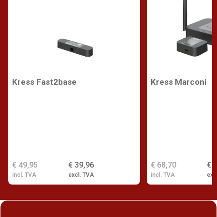
Kress Fast2base
Kress Marconi
€ 49,95
€ 39,96
€ 68,70
€ 
incl. TVA
excl. TVA
incl. TVA
exc