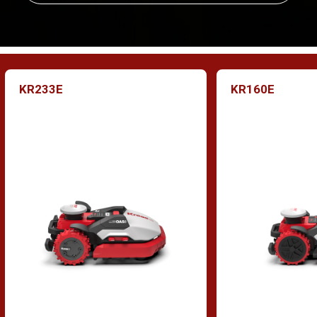
KR233E
KR160E