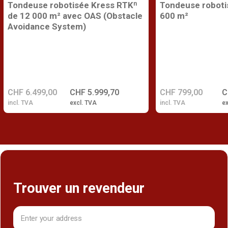
Tondeuse robotisée Kress RTKⁿ
Tondeuse roboti
de 12 000 m² avec OAS (Obstacle
600 m²
Avoidance System)
CHF 6.499,00
CHF 5.999,70
CHF 799,00
C
incl. TVA
excl. TVA
incl. TVA
ex
Trouver un revendeur