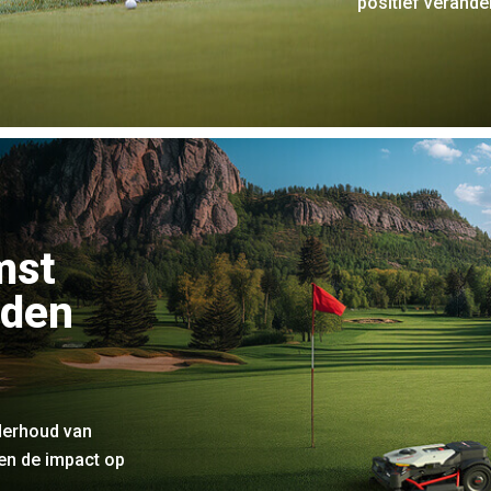
positief verande
mst
uden
derhoud van
en de impact op