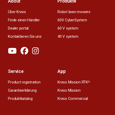
About
Produkte
Über Kress
Robot lawn mowers
Finde einen Händler
60V CyberSystem
Dealer portal
60 V system
Kontaktieren Sie uns
40 V system
Service
App
Product registration
Kress Mission RTK
n
Garantieerklärung
Kress Mission
Produktkatalog
Kress Commercial