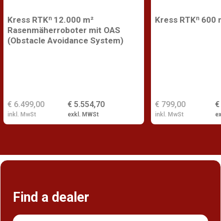
Kress RTKⁿ 12.000 m²
Kress RTKⁿ 600 
Rasenmäherroboter mit OAS
(Obstacle Avoidance System)
€ 6.499,00
€ 5.554,70
€ 799,00
€
inkl. MwSt
exkl. MWSt
inkl. MwSt
e
Find a dealer