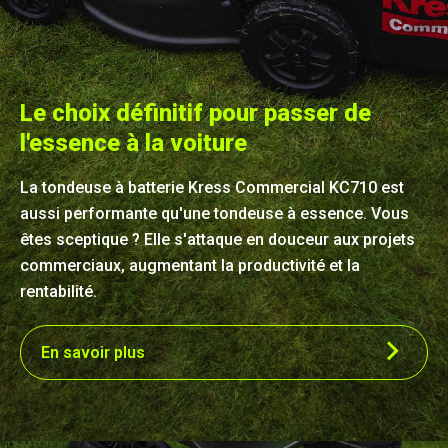
Le choix définitif pour passer de
l'essence à la voiture
La tondeuse à batterie Kress Commercial KC710 est
aussi performante qu'une tondeuse à essence. Vous
êtes sceptique ? Elle s'attaque en douceur aux projets
commerciaux, augmentant la productivité et la
Moins de temps pour vider, plus de
rentabilité.
temps pour tondre
En savoir plus
La spécification des boisseaux ne dit pas tout, c'est le
taux de remplissage qui compte. Notre flux d'air
LiftStream™ avancé maximise la capacité du sac,
réduisant la fréquence de vidange jusqu'à 33 % et vous