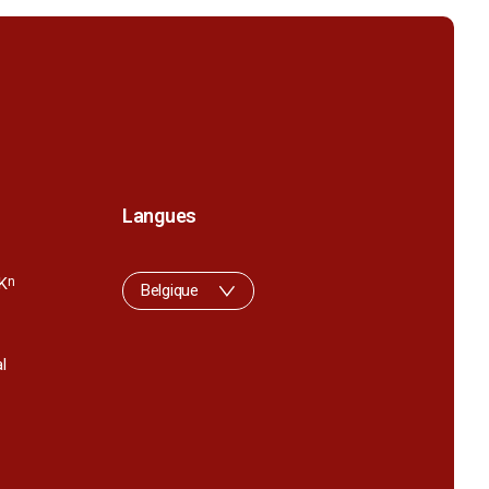
Langues
K
n
Belgique
l