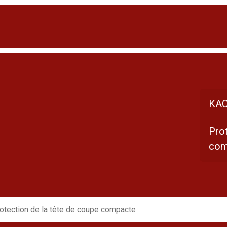
KAC
Prot
com
otection de la tête de coupe compacte