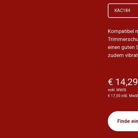
KAC184
Kompatibel 
Trimmerschut
einen guten 
zudem vibrat
€ 14,2
exkl. MWSt
€ 17,00 inkl. MwS
Finde ei