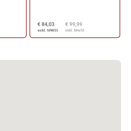
€ 84,03
€ 99,99
exkl. MWSt
inkl. MwSt