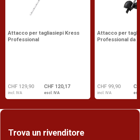
Attacco per tagliasiepi Kress
Attacco per tagli
Professional
Professional da 
CHF 129,90
CHF 120,17
CHF 99,90
CH
incl. IVA
escl. IVA
incl. IVA
esc
Trova un rivenditore