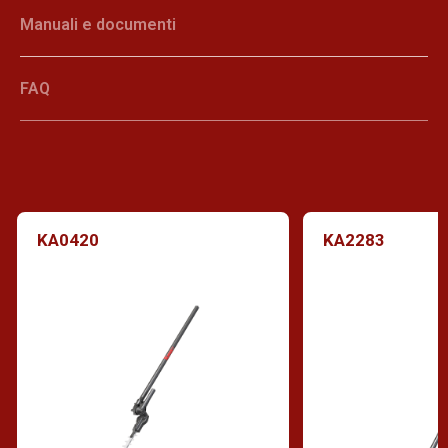
Manuali e documenti
FAQ
KA0420
KA2283