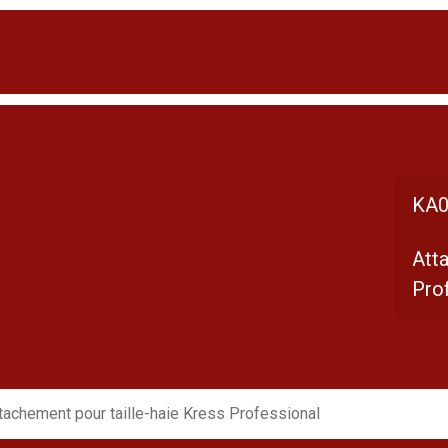
KA0
Atta
Pro
tachement pour taille-haie Kress Professional