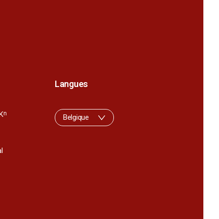
Langues
K
n
Belgique
l