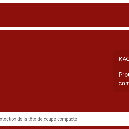
KAC
Prot
com
otection de la tête de coupe compacte