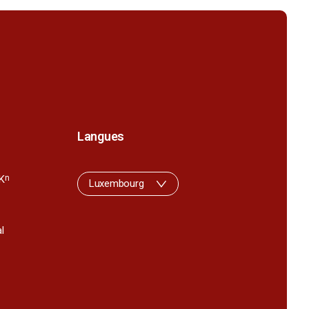
Langues
K
n
Luxembourg
l