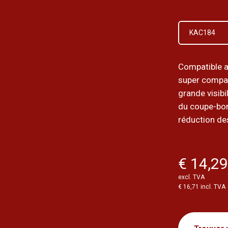
KAC184
Compatible 
super compa
grande visibi
du coupe-bor
réduction des
€ 14,2
excl. TVA
€ 16,71 incl. TVA