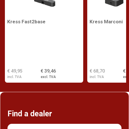
Kress Fast2base
Kress Marconi
€ 49,95
€ 39,46
€ 68,70
€ 
incl. TVA
excl. TVA
incl. TVA
exc
Find a dealer