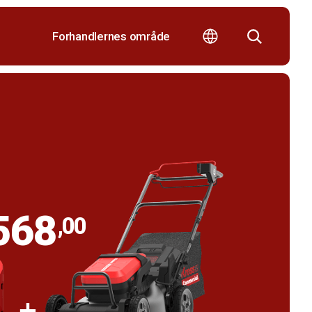
Forhandlernes område
568
,00