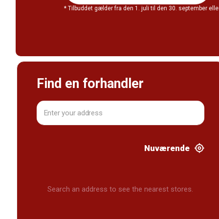
* Tilbuddet gælder fra den 1. juli til den 30. september el
Find en forhandler
Nuværende
Search an address to see the nearest stores.