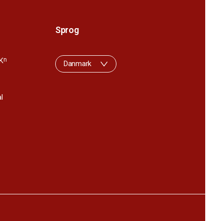
Sprog
K
n
Danmark
l