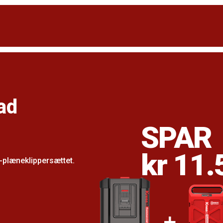
ad
SPAR
kr 11.
-plæneklippersættet.