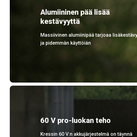
Alumiininen pää lisää
kestävyyttä
Massiivinen alumiinipää tarjoaa lisäkestävy
ja pidemmän käyttöiän
60 V pro-luokan teho
Kressin 60 V:n akkujärjestelmä on täynnä