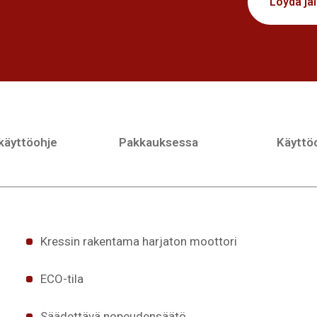
Löydä jä
 käyttöohje
Pakkauksessa
Käyttöo
Kressin rakentama harjaton moottori
ECO-tila
Säädettävä nopeudensäätö