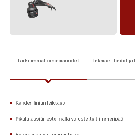
Tärkeimmät ominaisuudet
Tekniset tiedot ja
Kahden linjan leikkaus
Pikalatausjärjestelmällä varustettu trimmeripää
Bump-line-syöttöjärjestelmä