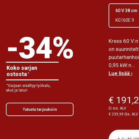
60 V 38 cm
KG160E.9
-34%
Kress 60 V:n
on suunnitel
puutarhanhoi
0,95 kW:n...
Koko sarjan
Lue lisää ›
ostosta
*
Sarjaan sisältyy työkalu,
*
akut ja laturi
€ 191,
Ei sis. ALV
Tutustu tarjouksiin
€ 239,99 Sis. ALV