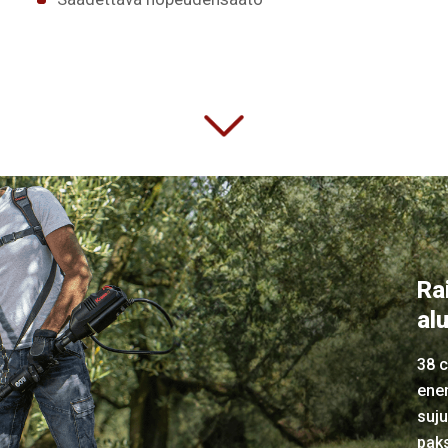
Ra
al
38 c
enem
suju
paks