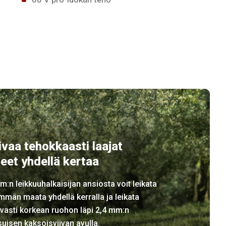
ivaa tehokkaasti laajat
ueet yhdellä kertaa
m:n leikkuuhalkaisijan ansiosta voit leikata
män maata yhdellä kerralla ja leikata
vasti korkean ruohon läpi 2,4 mm:n
uisen kaksoisviivan avulla.