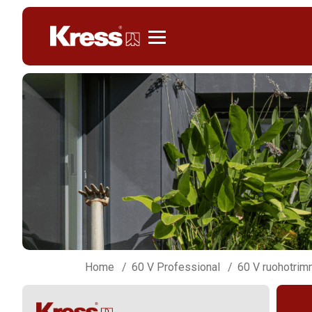
Kress
Home
60 V Professional
60 V ruohotrim