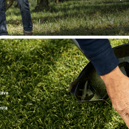
tava
esta