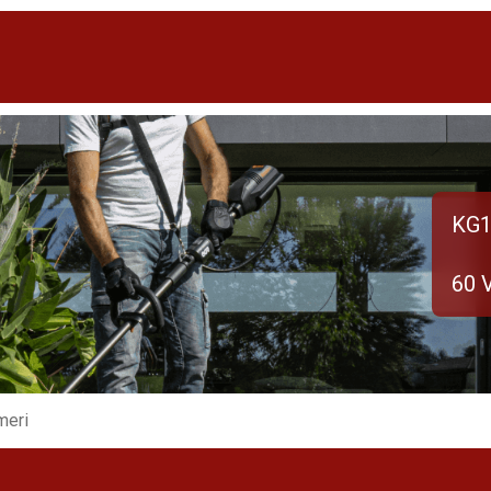
KG1
60 
meri