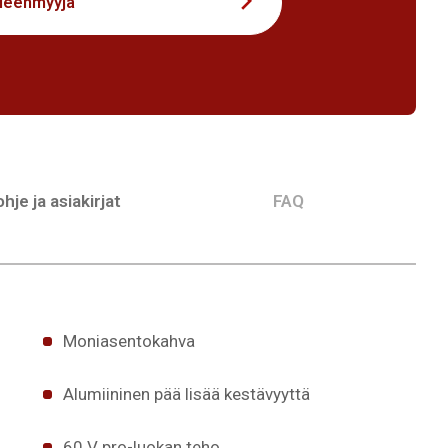
lleenmyyjä
hje ja asiakirjat
FAQ
Moniasentokahva
Alumiininen pää lisää kestävyyttä
60 V pro-luokan teho