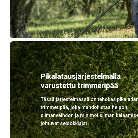
Pikalatausjärjestelmällä
varustettu trimmeripää
Tässä järjestelmässä on tehokas pikaladat
trimmeripää, joka mahdollistaa helpon
siimanvaihdon ja minimoi siiman kelaamis
johtuvat seisokkiajat.