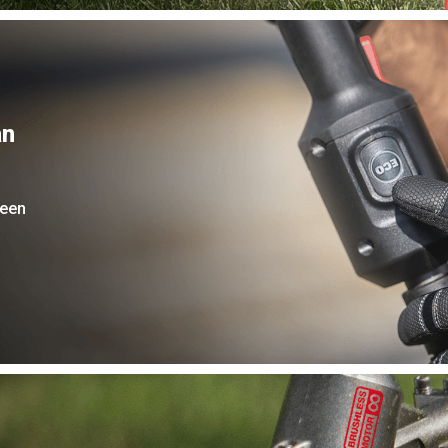
an
keen