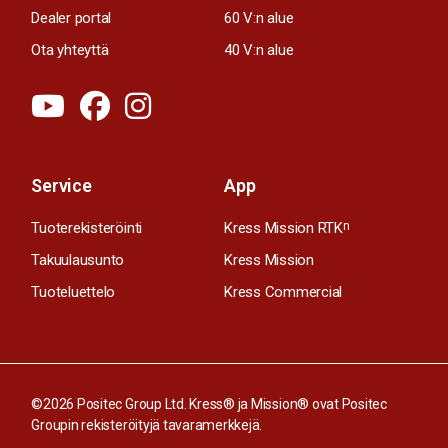
Dealer portal
60 V:n alue
Ota yhteyttä
40 V:n alue
Service
App
Tuoterekisteröinti
Kress Mission RTK
n
Takuulausunto
Kress Mission
Tuoteluettelo
Kress Commercial
©2026 Positec Group Ltd. Kress® ja Mission® ovat Positec
Groupin rekisteröityjä tavaramerkkejä.