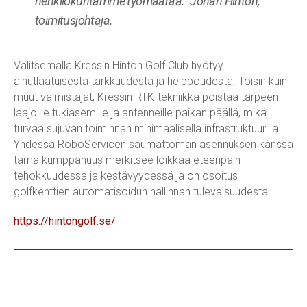
henkilökuntamme työmäärää." Johan Hinton,
toimitusjohtaja.
Valitsemalla Kressin Hinton Golf Club hyötyy
ainutlaatuisesta tarkkuudesta ja helppoudesta. Toisin kuin
muut valmistajat, Kressin RTK-tekniikka poistaa tarpeen
laajoille tukiasemille ja antenneille paikan päällä, mikä
turvaa sujuvan toiminnan minimaalisella infrastruktuurilla.
Yhdessä RoboServicen saumattoman asennuksen kanssa
tämä kumppanuus merkitsee loikkaa eteenpäin
tehokkuudessa ja kestävyydessä ja on osoitus
golfkenttien automatisoidun hallinnan tulevaisuudesta.
https://hintongolf.se/