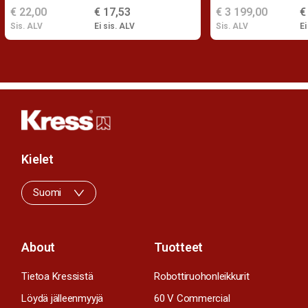
€ 22,00
€ 17,53
€ 3 199,00
€
Sis. ALV
Ei sis. ALV
Sis. ALV
Ei
Kielet
Suomi
About
Tuotteet
Tietoa Kressistä
Robottiruohonleikkurit
Löydä jälleenmyyjä
60 V Commercial