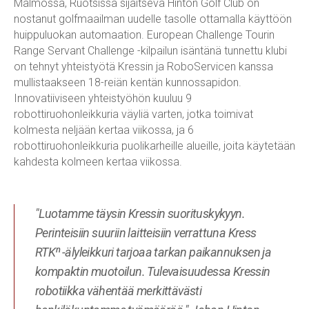
Malmössä, Ruotsissa sijaitseva Hinton Golf Club on
nostanut golfmaailman uudelle tasolle ottamalla käyttöön
huippuluokan automaation. European Challenge Tourin
Range Servant Challenge -kilpailun isäntänä tunnettu klubi
on tehnyt yhteistyötä Kressin ja RoboServicen kanssa
mullistaakseen 18-reiän kentän kunnossapidon.
Innovatiiviseen yhteistyöhön kuuluu 9
robottiruohonleikkuria väyliä varten, jotka toimivat
kolmesta neljään kertaa viikossa, ja 6
robottiruohonleikkuria puolikarheille alueille, joita käytetään
kahdesta kolmeen kertaa viikossa.
"Luotamme täysin Kressin suorituskykyyn.
Perinteisiin suuriin laitteisiin verrattuna Kress
RTKⁿ -älyleikkuri tarjoaa tarkan paikannuksen ja
kompaktin muotoilun. Tulevaisuudessa Kressin
robotiikka vähentää merkittävästi