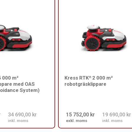
5 000 m²
Kress RTKⁿ 2 000 m²
ippare med OAS
robotgräsklippare
voidance System)
r
34 690,00 kr
15 752,00 kr
19 690,00 kr
inkl. moms
exkl. moms
inkl. moms