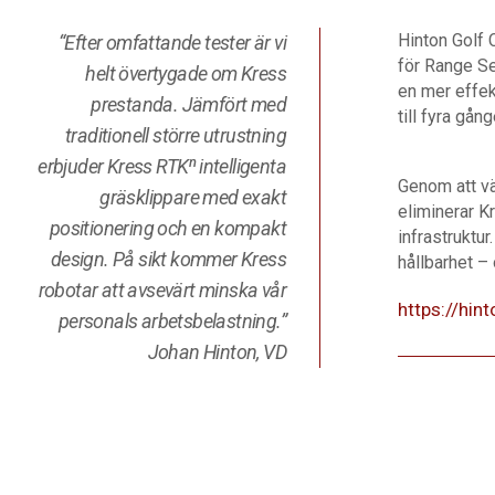
Hinton Golf 
“Efter omfattande tester är vi
för Range Se
helt övertygade om Kress
en mer effek
prestanda. Jämfört med
till fyra gå
traditionell större utrustning
erbjuder Kress RTKⁿ intelligenta
Genom att väl
gräsklippare med exakt
eliminerar K
positionering och en kompakt
infrastruktu
design. På sikt kommer Kress
hållbarhet –
robotar att avsevärt minska vår
https://hin
personals arbetsbelastning.”
Johan Hinton, VD