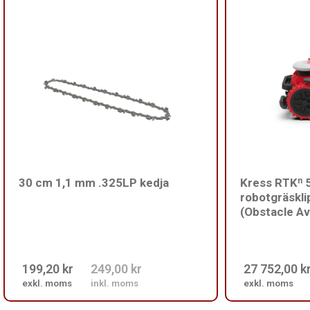
30 cm 1,1 mm .325LP kedja
Kress RTKⁿ 
robotgräskl
(Obstacle A
199,20 kr
249,00 kr
27 752,00 k
exkl. moms
inkl. moms
exkl. moms