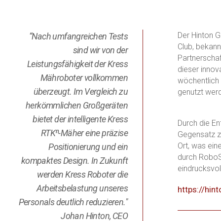
Der Hinton G
“Nach umfangreichen Tests
Club, bekann
sind wir von der
Partnerschaf
Leistungsfähigkeit der Kress
dieser innov
Mähroboter vollkommen
wöchentlich 
überzeugt. Im Vergleich zu
genutzt wer
herkömmlichen Großgeräten
bietet der intelligente Kress
Durch die En
RTKⁿ-Mäher eine präzise
Gegensatz zu
Ort, was ein
Positionierung und ein
durch RoboSe
kompaktes Design. In Zukunft
eindrucksvol
werden Kress Roboter die
Arbeitsbelastung unseres
https://hin
Personals deutlich reduzieren."
Johan Hinton, CEO