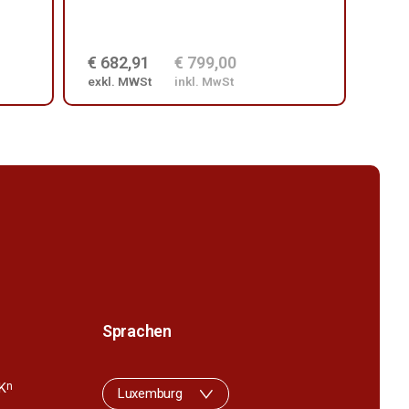
€ 682,91
€ 799,00
€ 7
exkl. MWSt
inkl. MwSt
exkl
Sprachen
K
n
Luxemburg