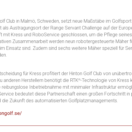
olf Club in Malmö, Schweden, setzt neue Maßstäbe im Golfsport
t als Austragungsort der Range Servant Challenge auf der Euro
t mit Kress und RoboService geschlossen, um die Pflege seines
ativen Zusammenarbeit werden neun robotergesteuerte Mäher für 
im Einsatz sind. Zudem sind sechs weitere Mäher speziell für S
den.
tscheidung für Kress profitiert der Hinton Golf Club von unübert
 anderen Herstellern benötigt die RTKⁿ-Technologie von Kress 
e reibungslose Inbetriebnahme mit minimaler Infrastruktur ermögli
rvice bedeutet diese Partnerschaft einen großen Fortschritt in p
l die Zukunft des automatisierten Golfplatzmanagements.
tongolf.se/