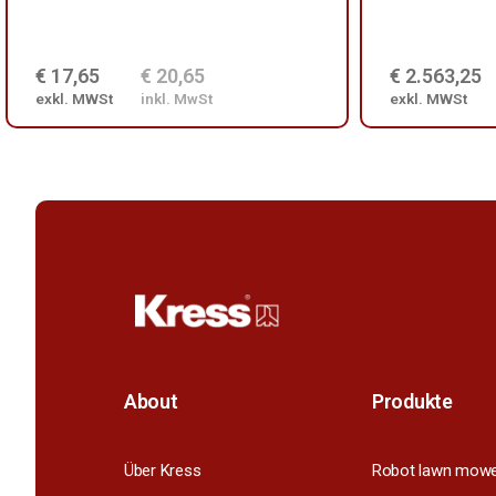
€ 17,65
€ 20,65
€ 2.563,25
exkl. MWSt
inkl. MwSt
exkl. MWSt
About
Produkte
Über Kress
Robot lawn mow