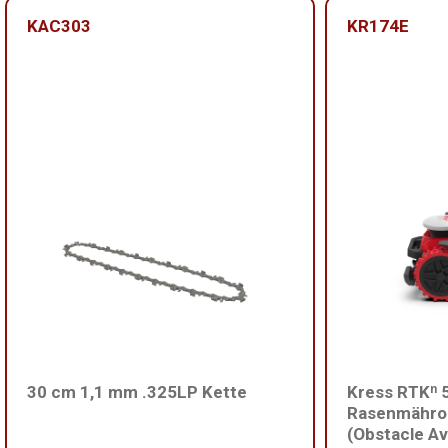
KAC303
KR174E
30 cm 1,1 mm .325LP Kette
Kress RTKⁿ 
Rasenmähro
(Obstacle A