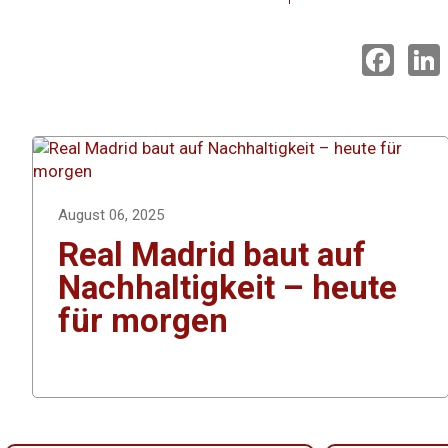
F
a
i
c
e
k
b
o
o
I
k
August 06, 2025
Real Madrid baut auf
Nachhaltigkeit – heute
für morgen