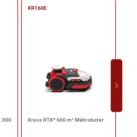
KR160E
KR1
2.000
Kress RTKⁿ 600 m² Mähroboter
Kres
Rase
(Obs