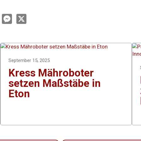
L
M
X
e
n
s
s
e
e
d
n
g
n
e
r
September 15, 2025
Kress Mähroboter
setzen Maßstäbe in
Eton