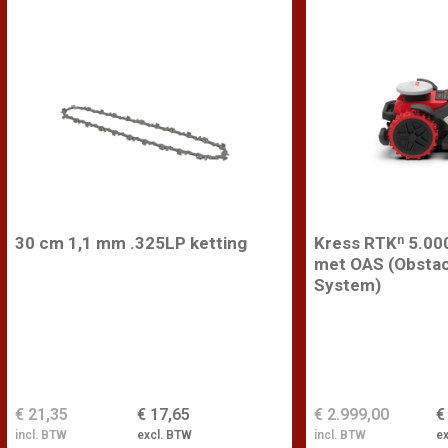
30 cm 1,1 mm .325LP ketting
Kress RTKⁿ 5.00
met OAS (Obstac
System)
€ 21,35
€ 17,65
€ 2.999,00
€
incl. BTW
excl. BTW
incl. BTW
e