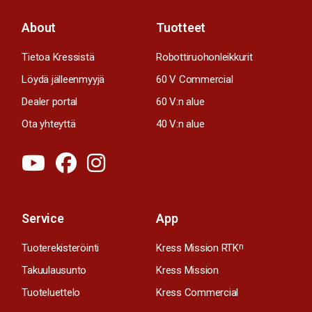
About
Tuotteet
Tietoa Kressistä
Robottiruohonleikkurit
Löydä jälleenmyyjä
60 V Commercial
Dealer portal
60 V:n alue
Ota yhteyttä
40 V:n alue
Service
App
Tuoterekisteröinti
Kress Mission RTK
n
Takuulausunto
Kress Mission
Tuoteluettelo
Kress Commercial