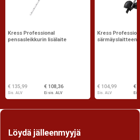
Kress Professional
Kress Profession
pensasleikkurin lisälaite
särmäyslaitteen l
€ 135,99
€ 108,36
€ 104,99
€ 
Sis. ALV
Ei sis. ALV
Sis. ALV
Ei s
Löydä jälleenmyyjä