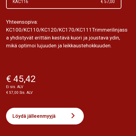
KAC116
€ 57,00
Yhteensopiva:
KC100/KC110/KC120/KC170/KC111Trimmerilinjass
a yhdistyvät erittäin kestävä kuori ja joustava ydin,
mikä optimoi lujuuden ja leikkaustehokkuuden.
€ 45,42
Ei sis. ALV
€ 57,00 Sis. ALV
Löydä jälleenmyyjä