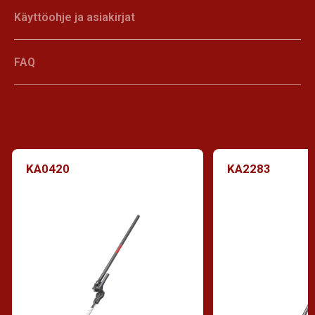
Käyttöohje ja asiakirjat
FAQ
KA0420
KA2283